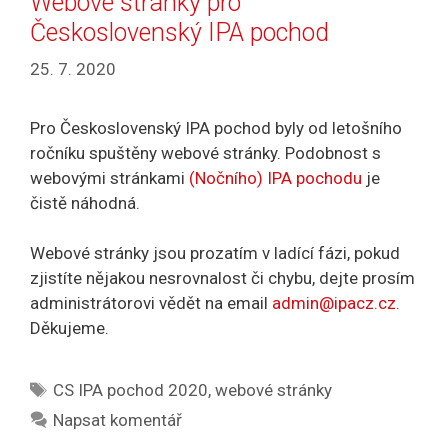
Webové stránky pro
Československý IPA pochod
25. 7. 2020
Pro Československý IPA pochod byly od letošního
ročníku spuštěny webové stránky. Podobnost s
webovými stránkami
(Nočního) IPA pochodu
je
čistě náhodná.
Webové stránky jsou prozatím v ladící fázi, pokud
zjistíte nějakou nesrovnalost či chybu, dejte prosím
administrátorovi vědět na email
admin@ipacz.cz
.
Děkujeme.
Štítky
CS IPA pochod 2020
,
webové stránky
Napsat komentář