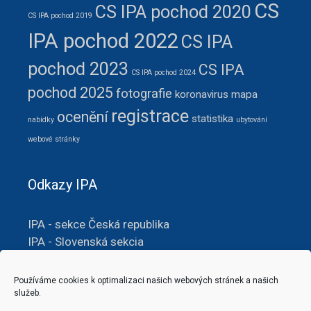
CS
CS IPA pochod 2020
CS IPA pochod 2019
IPA pochod 2022
CS IPA
pochod 2023
CS IPA
CS IPA pochod 2024
pochod 2025
fotografie
koronavirus
mapa
registrace
ocenění
statistika
nabídky
ubytování
webové stránky
Odkazy IPA
IPA - sekce Česká republika
IPA - Slovenská sekcia
IPA – územní skupina č. 206
Hranice
Používáme cookies k optimalizaci našich webových stránek a našich
Translator
služeb.