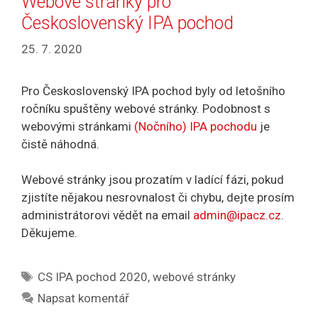
Webové stránky pro
Československý IPA pochod
25. 7. 2020
Pro Československý IPA pochod byly od letošního
ročníku spuštěny webové stránky. Podobnost s
webovými stránkami
(Nočního) IPA pochodu
je
čistě náhodná.
Webové stránky jsou prozatím v ladící fázi, pokud
zjistíte nějakou nesrovnalost či chybu, dejte prosím
administrátorovi vědět na email
admin@ipacz.cz
.
Děkujeme.
Štítky
CS IPA pochod 2020
,
webové stránky
Napsat komentář