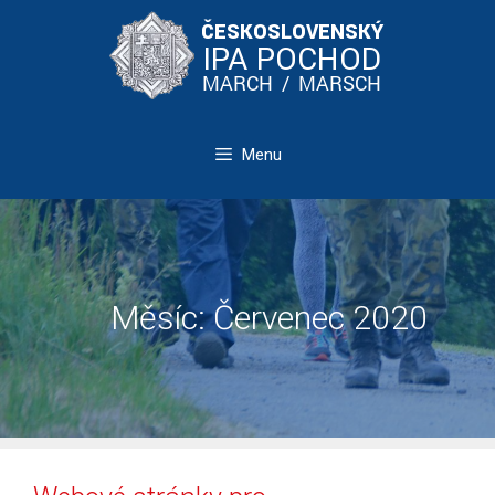
Přeskočit
na
obsah
Menu
Měsíc:
Červenec 2020