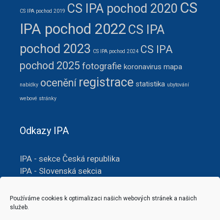
CS
CS IPA pochod 2020
CS IPA pochod 2019
IPA pochod 2022
CS IPA
pochod 2023
CS IPA
CS IPA pochod 2024
pochod 2025
fotografie
koronavirus
mapa
registrace
ocenění
statistika
nabídky
ubytování
webové stránky
Odkazy IPA
IPA - sekce Česká republika
IPA - Slovenská sekcia
IPA – územní skupina č. 206
Hranice
Používáme cookies k optimalizaci našich webových stránek a našich
Translator
služeb.